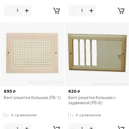
695
620
₽
₽
Вент решетка большая (РВ-1)
Вент решетка большая с
задвижкой (РВ-Б)
К сравнению
К сравнению