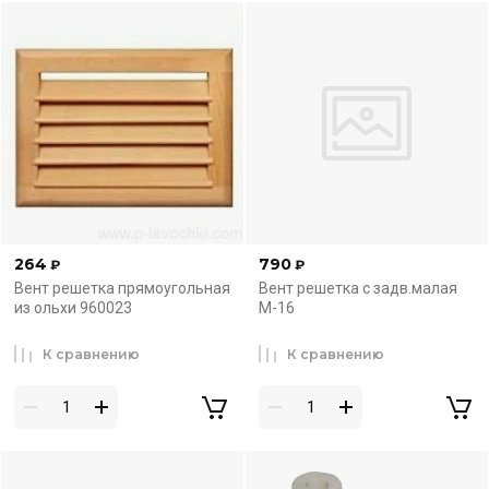
264
790
₽
₽
Вент решетка прямоугольная
Вент решетка с задв.малая
из ольхи 960023
М-16
К сравнению
К сравнению