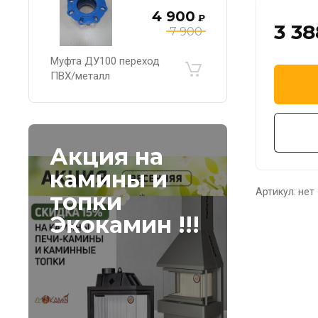
4 900
₽
3 38
7 900
Муфта ДУ100 переход
ПВХ/металл
Акция на
камины и
Артикул:
нет
топки
Экокамин !!!