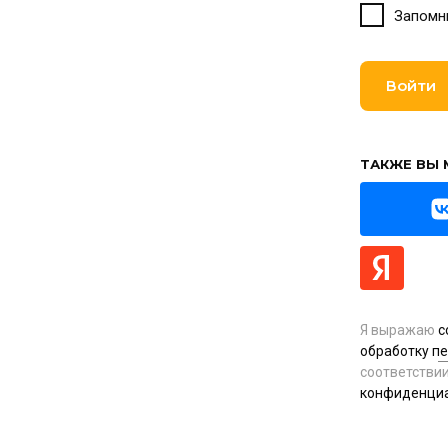
Запомн
Войти
ТАКЖЕ ВЫ 
Я выражаю
с
обработку п
соответстви
конфиденци