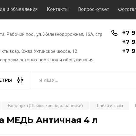
да и объявления
Контакты
Вопрос-ответ
Фотога
+7 9
хта, Рабочий пос., ул. Железнодорожная, 16А, стр
+7 9
+7 9
Сыктывкар, Эжва Ухтинское шоссе, 12
вопросам оптовых поставок и обслуживания
ЕТРЫ
Бондарка (Шайки, ковши, запарники)
Шайки и тазы
а МЕДЬ Античная 4 л