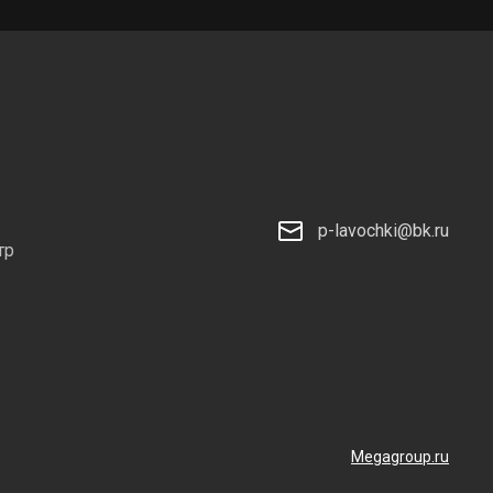
p-lavochki@bk.ru
тр
Megagroup.ru