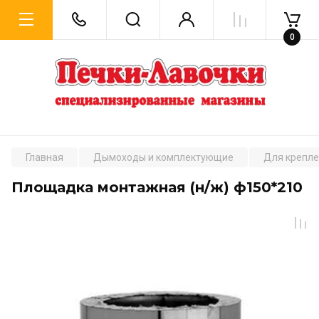
0
Главная
Дымоходы и комплектующие
Для крепле
Площадка монтажная (н/ж) ф150*210