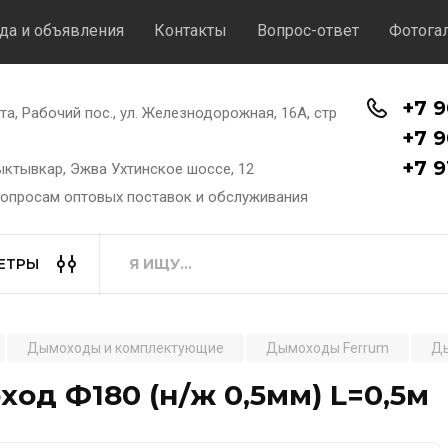
да и объявления
Контакты
Вопрос-ответ
Фотога
+7 9
хта, Рабочий пос., ул. Железнодорожная, 16А, стр
+7 9
+7 9
Сыктывкар, Эжва Ухтинское шоссе, 12
вопросам оптовых поставок и обслуживания
ЕТРЫ
Дымоходы и комплектующие
Дымоходы Ferrum
Ды
од Ф180 (н/ж 0,5мм) L=0,5м