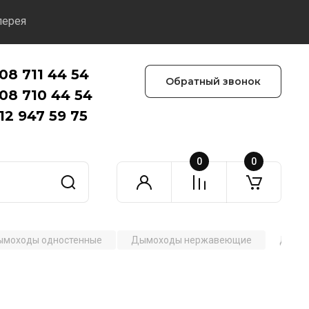
лерея
08 711 44 54
Обратный звонок
08 710 44 54
12 947 59 75
0
0
моходы одностенные
Дымоходы нержавеющие
Дымох