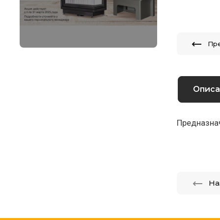
Пр
Описа
Предназнач
На