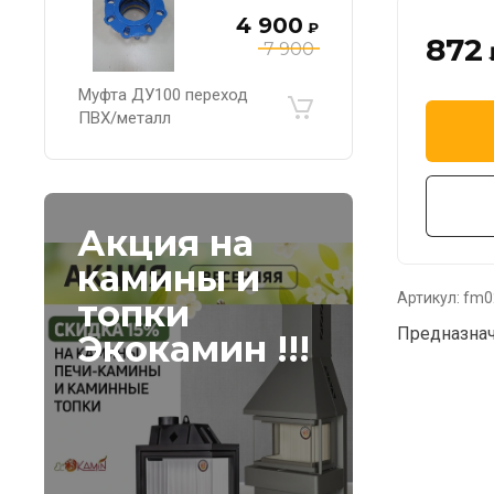
4 900
₽
872
7 900
Муфта ДУ100 переход
ПВХ/металл
Акция на
камины и
Артикул:
fm02
топки
Предназнач
Экокамин !!!