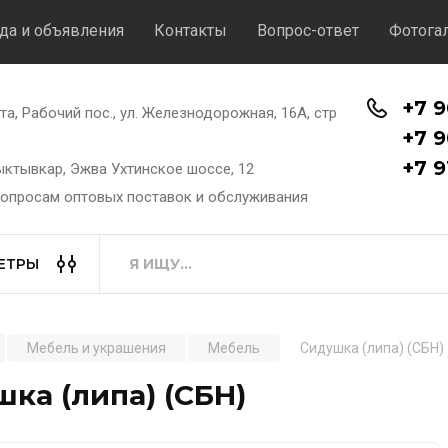
да и объявления
Контакты
Вопрос-ответ
Фотога
+7 9
хта, Рабочий пос., ул. Железнодорожная, 16А, стр
+7 9
+7 9
Сыктывкар, Эжва Ухтинское шоссе, 12
вопросам оптовых поставок и обслуживания
ЕТРЫ
Мебель и украшения
Мебель
Сидушка (липа) (СБН)
ка (липа) (СБН)