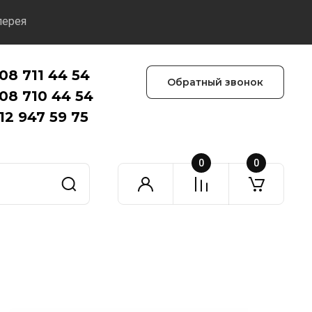
лерея
08 711 44 54
Обратный звонок
08 710 44 54
12 947 59 75
0
0