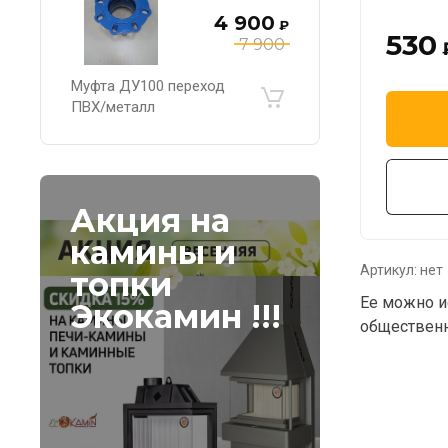
4 900
₽
530
7 900
Муфта ДУ100 переход
ПВХ/металл
Акция на
камины и
Артикул:
нет
топки
Ее можно и
Экокамин !!!
общественн