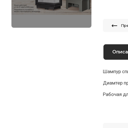
Пр
Описа
Шампур спи
Диамтер пр
Рабочая дл