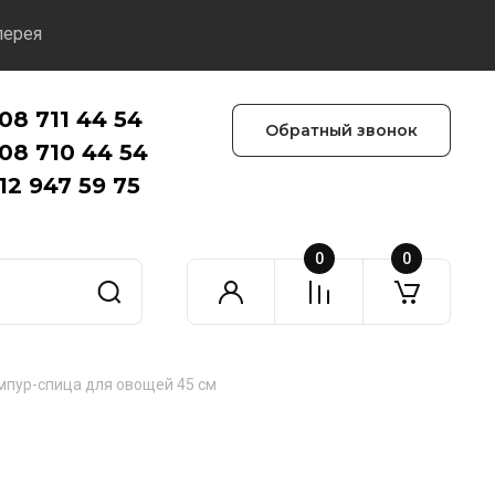
лерея
08 711 44 54
Обратный звонок
08 710 44 54
12 947 59 75
0
0
пур-спица для овощей 45 см