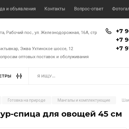
да и объявления
Контакты
Вопрос-ответ
Фотога
+7 9
хта, Рабочий пос., ул. Железнодорожная, 16А, стр
+7 9
+7 9
Сыктывкар, Эжва Ухтинское шоссе, 12
вопросам оптовых поставок и обслуживания
ЕТРЫ
Готовка на природе
Мангалы и комплектующие
Шам
ур-спица для овощей 45 см