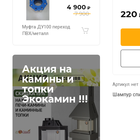
4 900
₽
220
7 900
Муфта ДУ100 переход
ПВХ/металл
Акция на
камины и
Артикул:
нет
топки
Шампур спи
Экокамин !!!