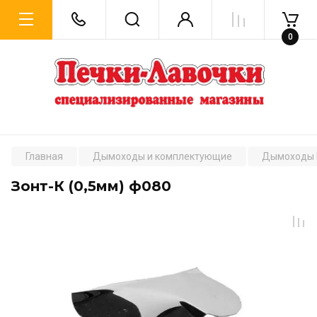
0
Главная
Дымоходы и комплектующие
Дымоходы 
Зонт-К (0,5мм) ф080