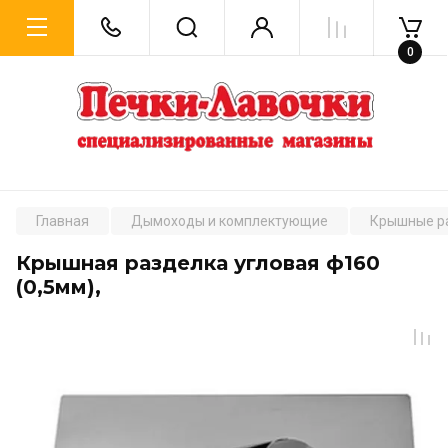
0
Главная
Дымоходы и комплектующие
Крышные р
Крышная разделка угловая ф160
(0,5мм),