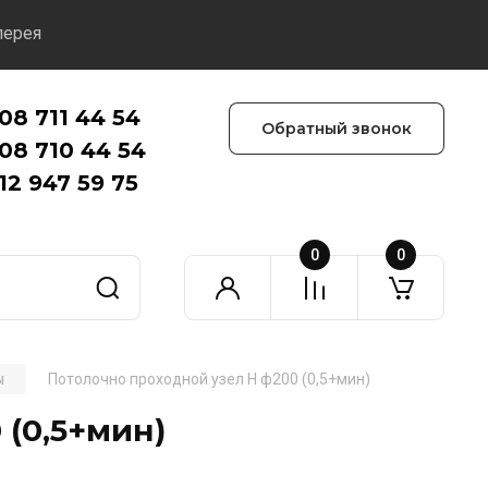
лерея
08 711 44 54
Обратный звонок
08 710 44 54
12 947 59 75
0
0
ы
Потолочно проходной узел Н ф200 (0,5+мин)
 (0,5+мин)