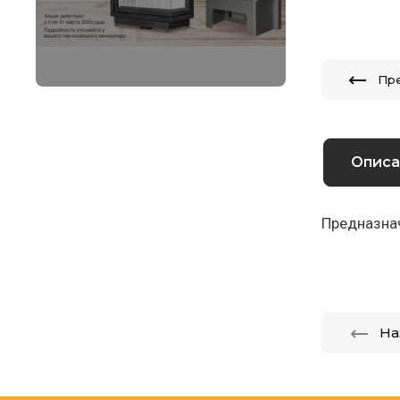
Пр
Описа
Предназна
На