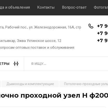
да и объявления
Контакты
Вопрос-ответ
Фотога
+7 9
хта, Рабочий пос., ул. Железнодорожная, 16А, стр
+7 9
+7 9
Сыктывкар, Эжва Ухтинское шоссе, 12
вопросам оптовых поставок и обслуживания
ЕТРЫ
Дымоходы и комплектующие
Потолочно-проходные узл
очно проходной узел Н ф200