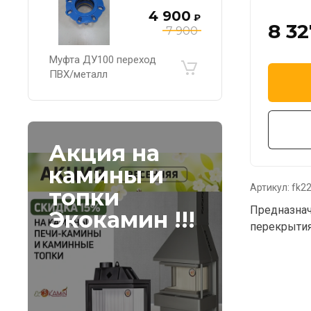
4 900
₽
8 32
7 900
Муфта ДУ100 переход
ПВХ/металл
Акция на
камины и
Артикул:
fk22
топки
Предназнач
Экокамин !!!
перекрытия