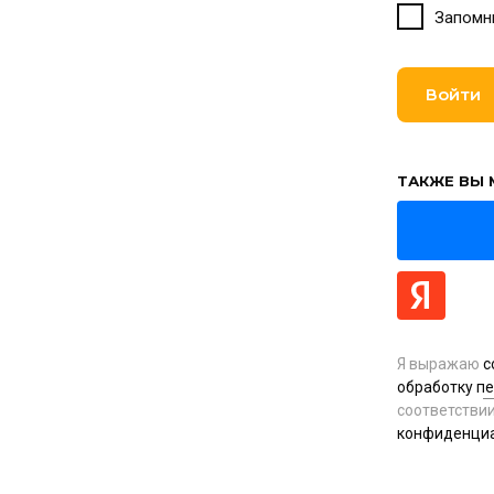
Запомн
Войти
ТАКЖЕ ВЫ 
Я выражаю
с
обработку п
соответстви
конфиденци