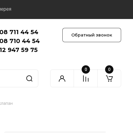
лерея
08 711 44 54
Обратный звонок
08 710 44 54
12 947 59 75
0
0
клапан