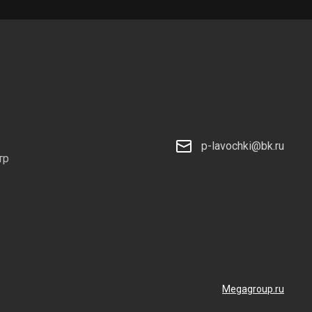
p-lavochki@bk.ru
тр
Megagroup.ru