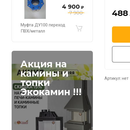
4 900
₽
488
7 900
Муфта ДУ100 переход
ПВХ/металл
Акция на
камины и
Артикул:
нет
топки
Экокамин !!!