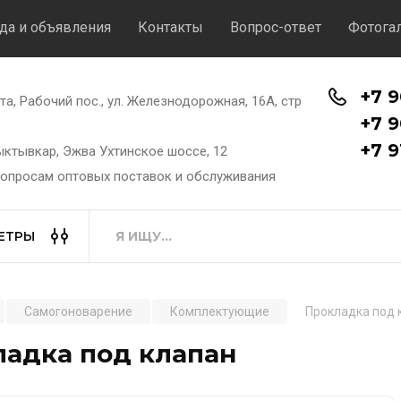
да и объявления
Контакты
Вопрос-ответ
Фотога
+7 9
хта, Рабочий пос., ул. Железнодорожная, 16А, стр
+7 9
+7 9
Сыктывкар, Эжва Ухтинское шоссе, 12
вопросам оптовых поставок и обслуживания
ЕТРЫ
Самогоноварение
Комплектующие
Прокладка под 
ладка под клапан