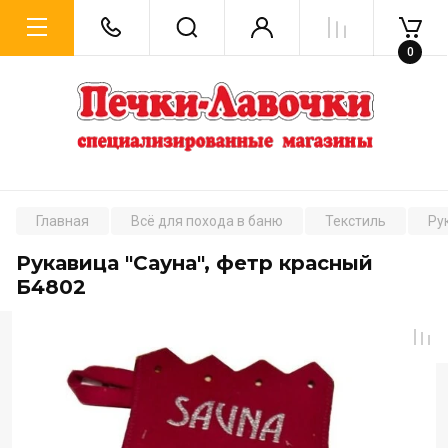
0
Главная
Всё для похода в баню
Текстиль
Ру
Рукавица "Сауна", фетр красный
Б4802