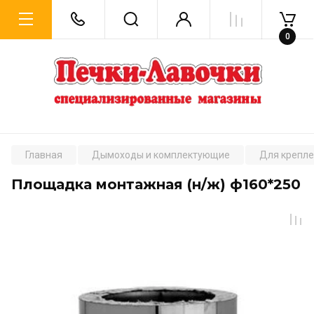
0
Главная
Дымоходы и комплектующие
Для крепле
Площадка монтажная (н/ж) ф160*250