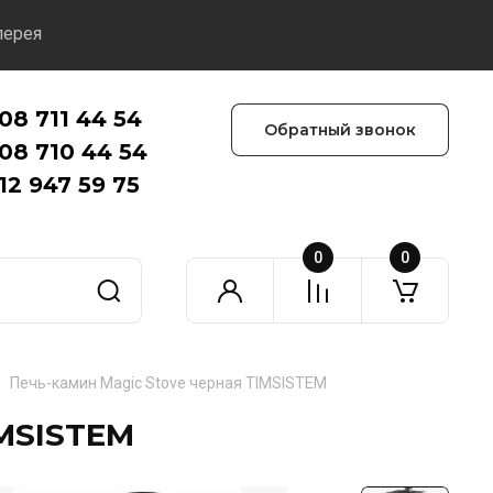
лерея
08 711 44 54
Обратный звонок
08 710 44 54
12 947 59 75
0
0
Печь-камин Magic Stove черная TIMSISTEM
IMSISTEM