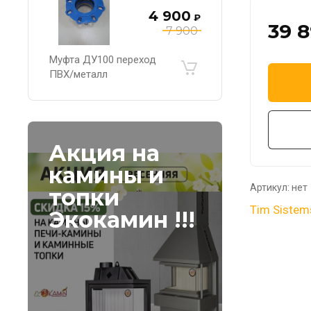
4 900
₽
39 
7 900
Муфта ДУ100 переход
ПВХ/металл
Акция на
камины и
Артикул:
нет
топки
Tim Sistem
Экокамин !!!