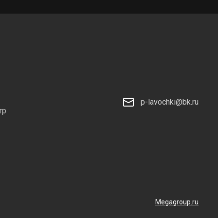
p-lavochki@bk.ru
тр
Megagroup.ru