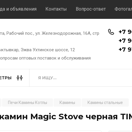
да и объявления
Контакты
Вопрос-ответ
Фотога
+7 9
хта, Рабочий пос., ул. Железнодорожная, 16А, стр
+7 9
+7 9
Сыктывкар, Эжва Ухтинское шоссе, 12
вопросам оптовых поставок и обслуживания
ЕТРЫ
Печи Камины Котлы
Камины
Камины стальные
камин Magic Stove черная T