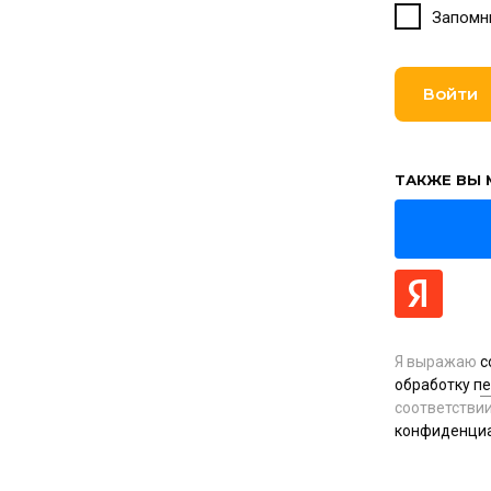
Запомн
Войти
ТАКЖЕ ВЫ 
Я выражаю
с
обработку п
соответстви
конфиденци