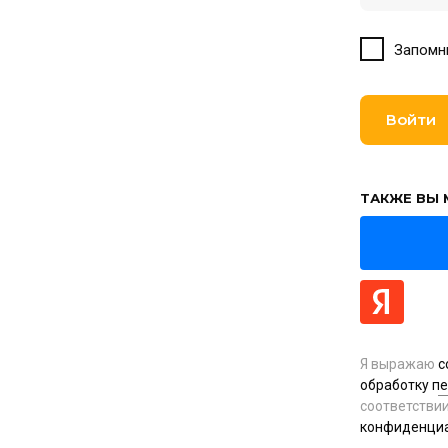
Запомн
Войти
ТАКЖЕ ВЫ 
Я выражаю
с
обработку п
соответстви
конфиденци