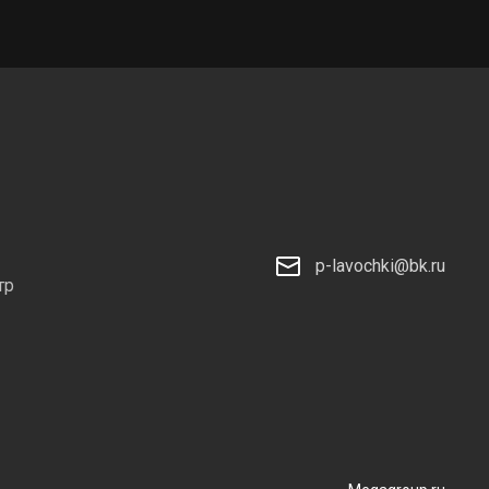
p-lavochki@bk.ru
тр