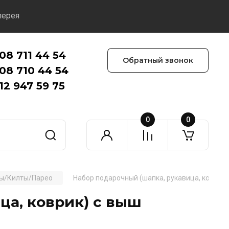
лерея
08 711 44 54
Обратный звонок
08 710 44 54
12 947 59 75
0
0
ы/Килты/Парео
Набор подарочный (шапка, рукавица, коврик)
ца, коврик) с выш