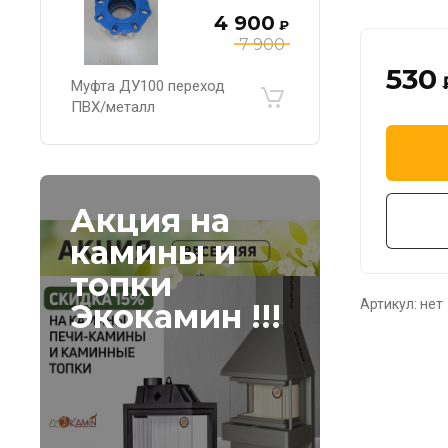
4 900
₽
7 900
530
Муфта ДУ100 переход
ПВХ/металл
Акция на
камины и
топки
Артикул:
нет
Экокамин !!!