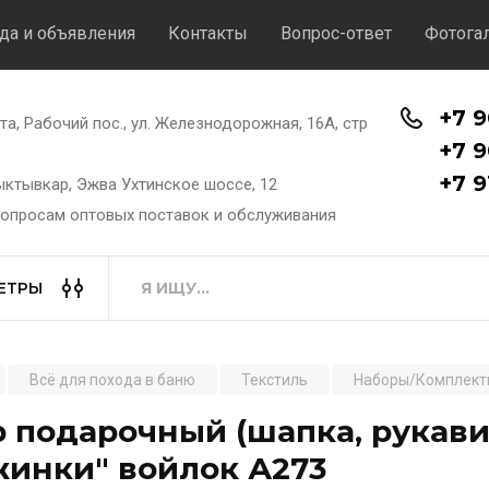
да и объявления
Контакты
Вопрос-ответ
Фотога
+7 9
хта, Рабочий пос., ул. Железнодорожная, 16А, стр
+7 9
+7 9
Сыктывкар, Эжва Ухтинское шоссе, 12
вопросам оптовых поставок и обслуживания
ЕТРЫ
Всё для похода в баню
Текстиль
Наборы/Комплект
 подарочный (шапка, рукави
инки" войлок А273